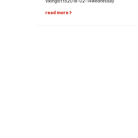
Vikinglotto2018-02-14Wednesday
read more