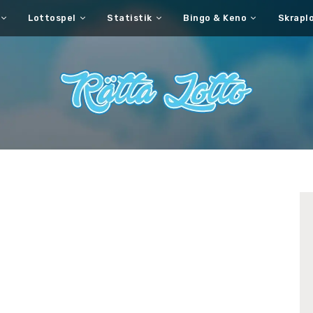
Lottospel
Statistik
Bingo & Keno
Skrapl