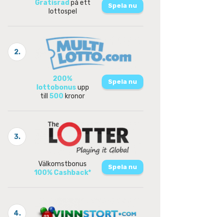
Gratisrad
på ett
Spela nu
lottospel
2.
200%
Spela nu
lottobonus
upp
till
500
kronor
3.
Välkomstbonus
Spela nu
100% Cashback*
4.