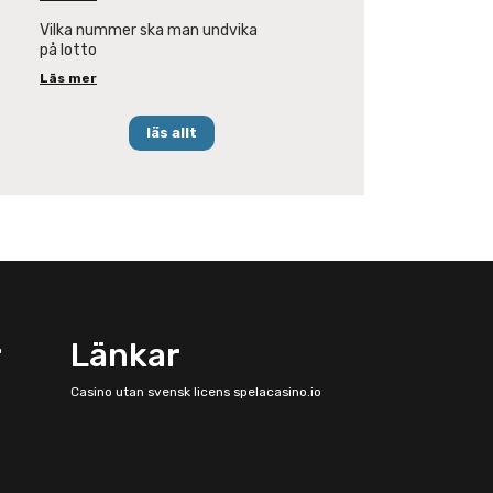
Vilka nummer ska man undvika
på lotto
Läs mer
läs allt
r
Länkar
Casino utan svensk licens
spelacasino.io