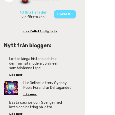
10 Gratisrader
Spela nu
vid första köp
visa fullständig lista
Nytt från bloggen:
Lottos långa historia och hur
den format modernt onlineen
samtalsämne i spel
Läs mer
Hur Online Lottery Sydney
Pools Förändrar Deltagandet
Läs mer
Bästa casinosidor i Sverige med
lotto och betting på lotto
Läs mer