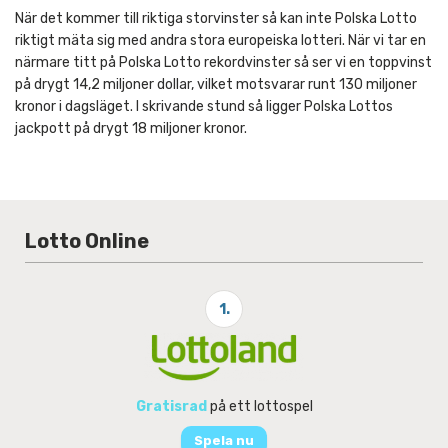
När det kommer till riktiga storvinster så kan inte Polska Lotto
riktigt mäta sig med andra stora europeiska lotteri. När vi tar en
närmare titt på Polska Lotto rekordvinster så ser vi en toppvinst
på drygt 14,2 miljoner dollar, vilket motsvarar runt 130 miljoner
kronor i dagsläget. I skrivande stund så ligger Polska Lottos
jackpott på drygt 18 miljoner kronor.
Lotto Online
1.
Gratisrad
på ett lottospel
Spela nu