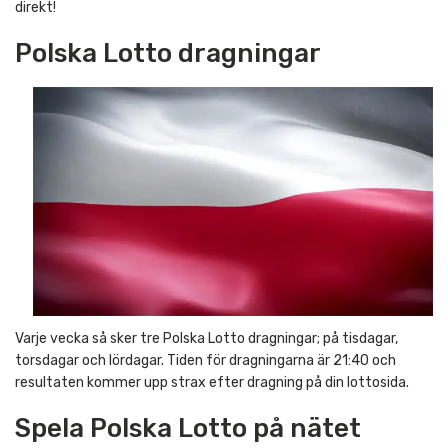
direkt!
Polska Lotto dragningar
Varje vecka så sker tre Polska Lotto dragningar; på tisdagar,
torsdagar och lördagar. Tiden för dragningarna är 21:40 och
resultaten kommer upp strax efter dragning på din lottosida.
Spela Polska Lotto på nätet