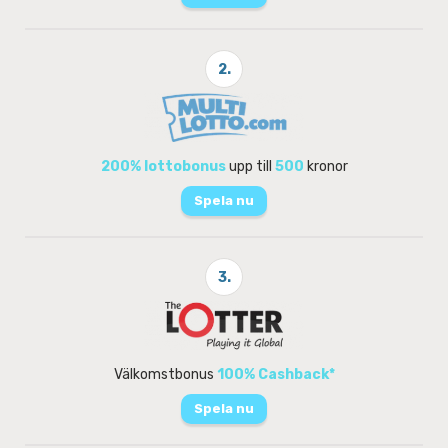
2.
200% lottobonus
upp till
500
kronor
Spela nu
3.
Välkomstbonus
100% Cashback*
Spela nu