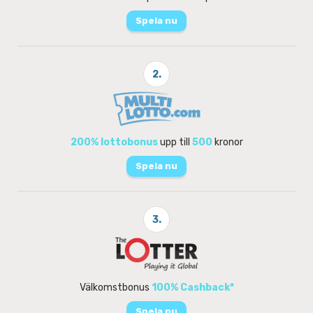
Spela nu
2.
200% lottobonus
upp till
500
kronor
Spela nu
3.
Välkomstbonus
100% Cashback*
Spela nu