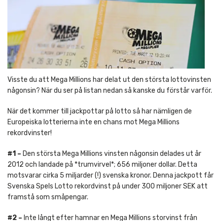
Visste du att Mega Millions har delat ut den största lottovinsten
någonsin? När du ser på listan nedan så kanske du förstår varför.
När det kommer till jackpottar på lotto så har nämligen de
Europeiska lotterierna inte en chans mot Mega Millions
rekordvinster!
#1 –
Den största Mega Millions vinsten någonsin delades ut år
2012 och landade på *trumvirvel*; 656 miljoner dollar. Detta
motsvarar cirka 5 miljarder (!) svenska kronor. Denna jackpott får
Svenska Spels Lotto rekordvinst på under 300 miljoner SEK att
framstå som småpengar.
#2 –
Inte långt efter hamnar en Mega Millions storvinst från