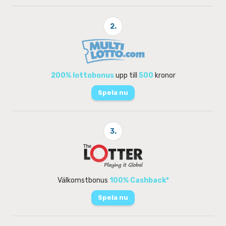
2.
200% lottobonus
upp till
500
kronor
Spela nu
3.
Välkomstbonus
100% Cashback*
Spela nu