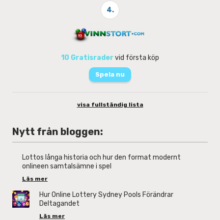
4.
10 Gratisrader
vid första köp
Spela nu
visa fullständig lista
Nytt från bloggen:
Lottos långa historia och hur den format modernt
onlineen samtalsämne i spel
Läs mer
Hur Online Lottery Sydney Pools Förändrar
Deltagandet
Läs mer