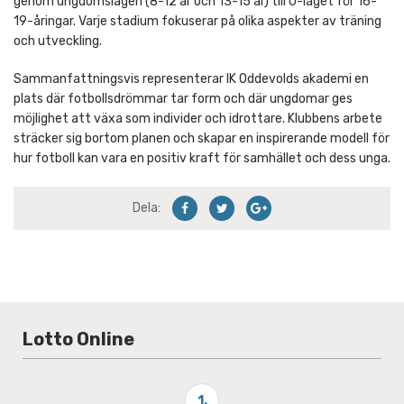
genom ungdomslagen (8-12 år och 13-15 år) till U-laget för 16-
19-åringar. Varje stadium fokuserar på olika aspekter av träning
och utveckling.
Sammanfattningsvis representerar IK Oddevolds akademi en
plats där fotbollsdrömmar tar form och där ungdomar ges
möjlighet att växa som individer och idrottare. Klubbens arbete
sträcker sig bortom planen och skapar en inspirerande modell för
hur fotboll kan vara en positiv kraft för samhället och dess unga.
Dela:
Lotto Online
1.