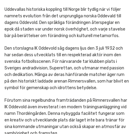
Uddevallas historiska koppling till Norge blir tydlig när vi följer
namnets evolution från det ursprungliga norska Oddevald till
dagens Oddevold. Den språkliga förändringen återspeglar en
epok då staden var under norsk överhöghet, och varje stavelse
bär på berättelser om förändring och kulturell metamorfos.
Den storslagna IK Oddevold såg dagens ljus den 3 juli 1932 och
har sedan dess utvecklats till en respekterad aktör inom den
svenska fotbollsscenen. För närvarande tar klubben plats i
Sveriges andradivision, Superettan, och utmanar med passion
och dedikation. Många av deras hänförande matcher äger rum
på den historiskt laddade arenan Rimnersvallen, som har blivit en
symbol för gemenskap och idrottens betydelse.
Förutom sina regelbundna framträdanden på Rimnersvallen har
IK Oddevold även investerat i en modern träningsanläggning vid
namn Thordéngården. Denna nybyggda facilitet fungerar som
en kreativ och utvecklande plats där laget inte bara tränar för
sina kommande utmaningar utan också skapar en atmosfär av
samhörighet och framsteg.