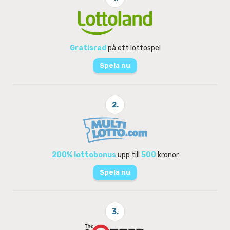
Gratisrad
på ett lottospel
Spela nu
2.
200% lottobonus
upp till
500
kronor
Spela nu
3.