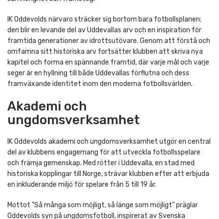
IK Oddevolds närvaro sträcker sig bortom bara fotbollsplanen;
den blir en levande del av Uddevallas arv och en inspiration för
framtida generationer av idrottsutövare. Genom att förstå och
omfamna sitt historiska arv fortsätter klubben att skriva nya
kapitel och forma en spännande framtid, där varje mål och varje
seger är en hyllning till både Uddevallas förflutna och dess
framväxande identitet inom den moderna fotbollsvärlden.
Akademi och
ungdomsverksamhet
IK Oddevolds akademi och ungdomsverksamhet utgör en central
del av klubbens engagemang för att utveckla fotbollsspelare
och främja gemenskap. Med rötter i Uddevalla, en stad med
historiska kopplingar till Norge, strävar klubben efter att erbjuda
en inkluderande miljö för spelare från 5 till 19 år.
Mottot ”Så många som möjligt, så länge som möjligt” präglar
Oddevolds syn på ungdomsfotboll, inspirerat av Svenska