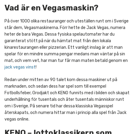
Vad är en Vegasmaskin?
På över 1000 olika restauranger och uteställen runt om i Sverige
står dem, Vegasmaskinerna. Förr hette de Jack Vegas, numera
heter de bara Vegas. Dessa fysiska spelautomater har du
garanterat stött på när du hämtat mat från den lokala
kinarestaurangen eller pizzerian. Ett vanligt inslag är att man
spelar för en mindre summa pengar medans man väntar på sin
mat, och vem vet, har man tur får man maten betald genom en
jack vegas vinst
!
Redan under mitten av 90 talet kom dessa maskiner ut på
marknaden, och sedan dess har spel som till exempel
Fotbollsfeber, Grodjakt och KENO funnits med i bilden och skapat
underhållning för tusentals och åter tusentals människor runt
om i Sverige. På senare tid har dessa klassiska Vegasspel
återskapats, och numera hittar man i princip alla spel från Jack
vegas online.
KENO – lottoklassikern som