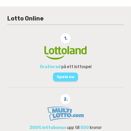
Lotto Online
1.
Gratisrad
på ett lottospel
Spela nu
2.
200% lottobonus
upp till
500
kronor