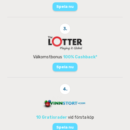
Spela nu
3.
Välkomstbonus
100% Cashback*
Spela nu
4.
10 Gratisrader
vid första köp
Spela nu