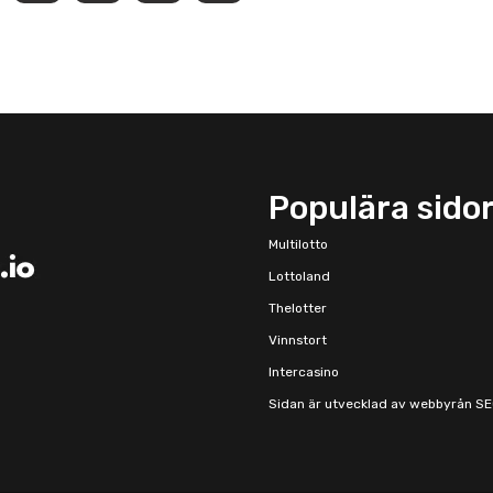
Populära sido
Multilotto
Lottoland
Thelotter
Vinnstort
Intercasino
Sidan är utvecklad av
webbyrån SE