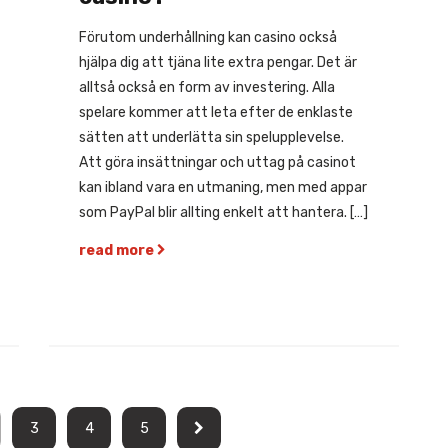
Förutom underhållning kan casino också
hjälpa dig att tjäna lite extra pengar. Det är
alltså också en form av investering. Alla
spelare kommer att leta efter de enklaste
sätten att underlätta sin spelupplevelse.
Att göra insättningar och uttag på casinot
kan ibland vara en utmaning, men med appar
som PayPal blir allting enkelt att hantera. […]
read more
3
4
5