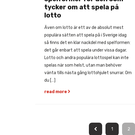
tycker om att spela på
lotto
Även om lotto är ett av de absolut mest
populära sätten att spela på i Sverige idag
så finns det en klar nackdel med spelformen:
det går enbart att spela under vissa dagar.
Lotto och andra populära lottospel kan inte
spelas när som helst, utan man behöver
vänta tills nästa gång lottohjulet snurrar. Om
du […]
read more
1
2