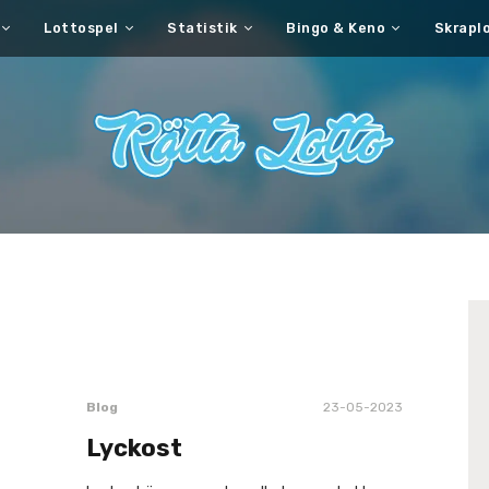
Lottospel
Statistik
Bingo & Keno
Skrapl
Blog
23-05-2023
Lyckost