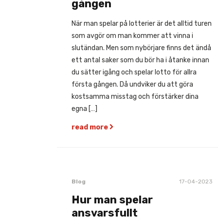
gången
När man spelar på lotterier är det alltid turen
som avgör om man kommer att vinna i
slutändan. Men som nybörjare finns det ändå
ett antal saker som du bör ha i åtanke innan
du sätter igång och spelar lotto för allra
första gången. Då undviker du att göra
kostsamma misstag och förstärker dina
egna […]
read more
Blog
17-04-2023
Hur man spelar
ansvarsfullt