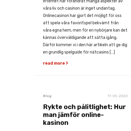
Internet har förändrat många aspekter av
våra liv och casinon är inget undantag.
Onlinecasinon har gjort det möjligt för oss
att spela våra favoritspel bekvämt från
våra egna hem, men för en nybörjare kan det
kännas överväldigande att sätta igång.
Därför kommer vi i den här artikeln att ge dig
en grundlig spelguide för nätcasino […]
read more
Blog
17-05-2023
Rykte och pålitlighet: Hur
man jämför online-
kasinon