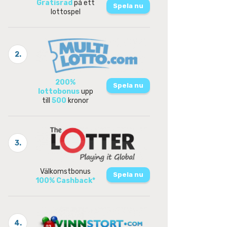
Gratisrad
på ett
Spela nu
lottospel
2.
200%
Spela nu
lottobonus
upp
till
500
kronor
3.
Välkomstbonus
Spela nu
100% Cashback*
4.