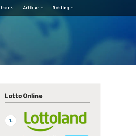
otter
Artiklar
Betting
Lotto Online
1.