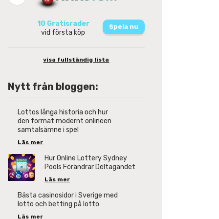
10 Gratisrader
Spela nu
vid första köp
visa fullständig lista
Nytt från bloggen:
Lottos långa historia och hur
den format modernt onlineen
samtalsämne i spel
Läs mer
Hur Online Lottery Sydney
Pools Förändrar Deltagandet
Läs mer
Bästa casinosidor i Sverige med
lotto och betting på lotto
Läs mer